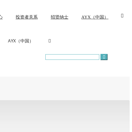
心
投资者关系
招贤纳士
AYX（中国）
AYX（中国）