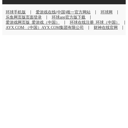
|
|
|
环球手机版
爱游戏在线(中国)唯一官方网站
环球网
|
|
乐鱼网页版页面登录
环球app官方版下载
|
|
爱游戏网页版_爱游戏（中国）
环球在线注册_环球（中国）
|
|
AYX.COM·（中国）AYX.COM集团有限公司
财神在线官网