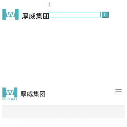
首页
关于我们
产品展示
技术实力
新闻中心
投资者关系
招贤纳士
AYX（中国）