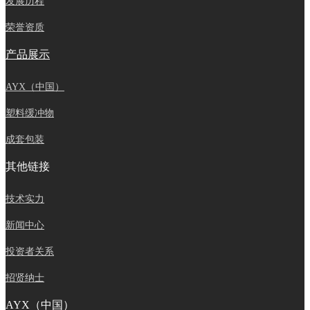
发展历程
荣誉资质
产品展示
AYX（中国）
塑料缓冲物
成套包装
其他链接
技术实力
新闻中心
投资者关系
招贤纳士
AYX（中国）