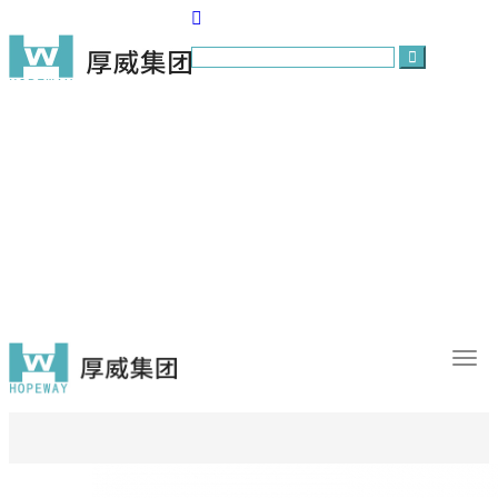
首页
关于我们
产品展示
技术实力
新闻中心
投资者关系
招贤纳士
AYX（中国）