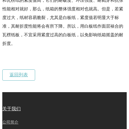
和瓦楞纸的紧度值高，它们的耐破度、环压强度、耐戳穿和抗张
性能相对就好，那么，纸箱的整体强度相对也就高。但是，若紧
度过大，纸材容易脆裂，尤其是白板纸，紧度值若明显大于标
准，其耐折度性能将会有所下降。所以，用白板纸作面层裱合的
瓦楞纸板，不宜采用紧度过高的白板纸，以免影响纸箱摇盖的耐
折度。
返回列表
关于我们
公司简介